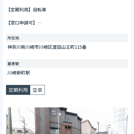
【定期利用】自転車
【窓口申請可】
申請窓口
川崎駅東口第11施設（川崎区日進町28番1）
所在地
受付時間
神奈川県川崎市川崎区渡田山王町115番
午前6：30～午後8：00
※日曜を除く
最寄駅
【臨時ステッカー場所】
川崎新町駅
入口看板横に設置
定期利用
空車