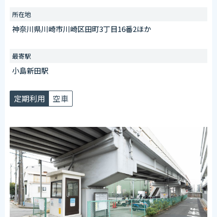
川崎大師駅第1施設（川崎区大師駅前１丁目１８番２先）
受付時間
所在地
午前6：30～午後8：00
神奈川県川崎市川崎区田町3丁目16番2ほか
※日曜を除く
【臨時ステッカー場所】
最寄駅
場内中央の橋脚前に設置
小島新田駅
定期利用
空車