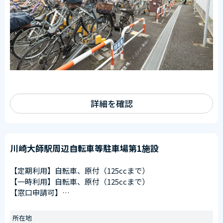
詳細を確認
川崎大師駅周辺自転車等駐車場第1施設
【定期利用】自転車、原付（125ccまで）
【一時利用】自転車、原付（125ccまで）
【窓口申請可】
申請窓口
川崎大師駅第1施設（川崎区大師駅前１丁目１８番２先）
所在地