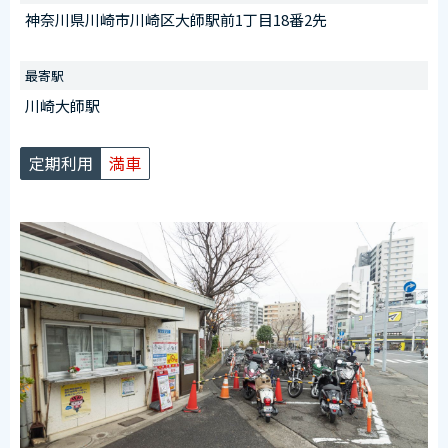
受付時間
神奈川県川崎市川崎区大師駅前1丁目18番2先
午前6：30～午後8：00
※日曜を除く
最寄駅
【臨時ステッカー場所】
川崎大師駅
管理室前に設置
定期利用
満車