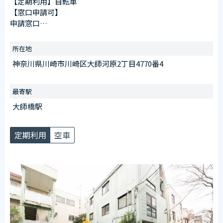
【定期利用】自転車
【窓口申請可】
申請窓口
川崎大師駅第1施設（川崎区大師駅前１丁目１８番２先）
受付時間
所在地
午前6：30～午後8：00
神奈川県川崎市川崎区大師河原2丁目4770番4
※日曜を除く
【臨時ステッカー場所】
最寄駅
入口横に設置
大師橋駅
定期利用
空車