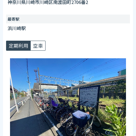
神奈川県川崎市川崎区南渡田町2706番2
午前6：30～午後8：00
※日曜を除く
最寄駅
【臨時ステッカー場所】
浜川崎駅
駅側場内端に設置
定期利用
空車