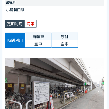
最寄駅
【臨時ステッカー場所】
小島新田駅
駅側看板横に設置
定期利用
満車
自転車
原付
時間利用
空車
空車