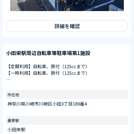
詳細を確認
小田栄駅周辺自転車等駐車場第1施設
【定期利用】自転車、原付（125ccまで）
【一時利用】自転車、原付（125ccまで）
【窓口申請可】
申請窓口
所在地
川崎駅東口第11施設（川崎区日進町28番1）
神奈川県川崎市川崎区小田3丁目189番4
受付時間
午前6：30～午後8：00
※日曜を除く
最寄駅
小田栄駅
【臨時ステッカー場所】