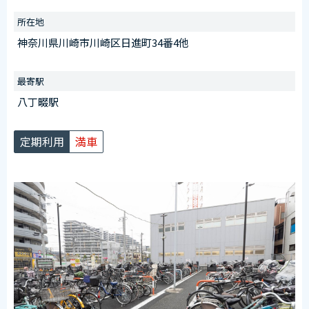
川崎駅東口第11施設（川崎区日進町28番1）
受付時間
所在地
午前6：30～午後8：00
神奈川県川崎市川崎区日進町34番4他
※日曜を除く
※八丁畷駅周辺自転車等駐輪場第1施設と第2施設は共通でご
最寄駅
利用いただけます。
八丁畷駅
※WEB上で申請される際は八丁畷駅周辺自転車等駐輪場第2
施設のページより申請をお願い致します。
定期利用
満車
【臨時ステッカー場所】
八丁畷第2側出入口に設置