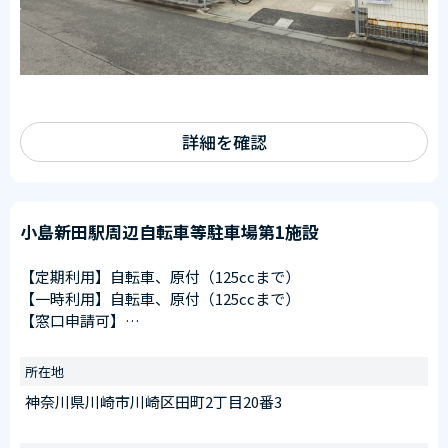
詳細を確認
小島新田駅周辺自転車等駐車場第1施設
【定期利用】自転車、原付（125ccまで）
【一時利用】自転車、原付（125ccまで）
【窓口申請可】
申請窓口
川崎大師駅第1施設（川崎区大師駅前１丁目１８番２先）
所在地
受付時間
神奈川県川崎市川崎区田町2丁目20番3
午前6：30～午後8：00
※日曜を除く