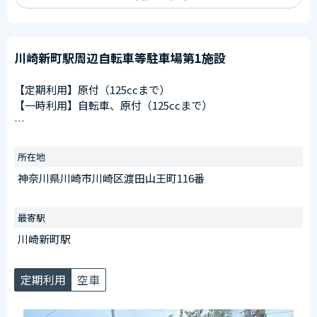
川崎新町駅周辺自転車等駐車場第1施設
【定期利用】原付（125ccまで）
【一時利用】自転車、原付（125ccまで）
【窓口申請可】
申請窓口
所在地
川崎駅東口第11施設（川崎区日進町28番1）
神奈川県川崎市川崎区渡田山王町116番
受付時間
午前6：30～午後8：00
※日曜を除く
最寄駅
川崎新町駅
【臨時ステッカー場所】
駅側管理室前に設置
定期利用
空車