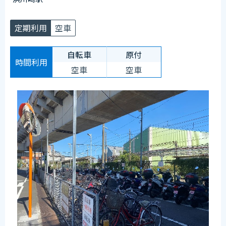
【臨時ステッカー場所】
駅から遠い側の管理室前に設置
定期利用
空車
自転車
原付
時間利用
空車
空車