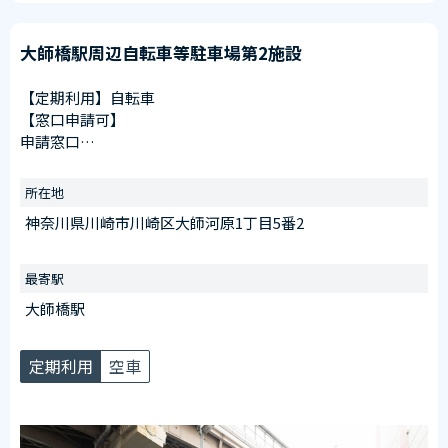
大師橋駅周辺自転車等駐車場第2施設
【定期利用】自転車
【窓口申請可】
申請窓口
川崎大師駅第1施設（川崎区大師駅前１丁目１８番２先）
受付時間
所在地
午前6：30～午後8：00
神奈川県川崎市川崎区大師河原1丁目5番2
※日曜を除く
【臨時ステッカー場所】
最寄駅
看板前に設置
大師橋駅
定期利用
空車