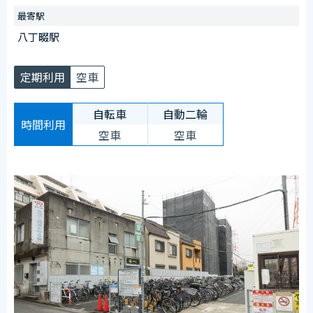
最寄駅
※八丁畷駅周辺自転車等駐輪場第1施設と第2施設は共通でご
八丁畷駅
利用いただけます。
【臨時ステッカー場所】
定期利用
空車
施設奥のバイクエリア側管理室前に設置
自転車
自動二輪
時間利用
空車
空車