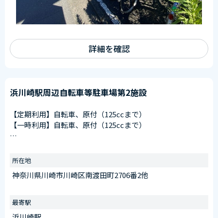
詳細を確認
浜川崎駅周辺自転車等駐車場第2施設
【定期利用】自転車、原付（125ccまで）
【一時利用】自転車、原付（125ccまで）
【窓口申請可】
申請窓口
所在地
川崎駅東口第11施設（川崎区日進町28番1）
神奈川県川崎市川崎区南渡田町2706番2他
受付時間
午前6：30～午後8：00
※日曜を除く
最寄駅
浜川崎駅