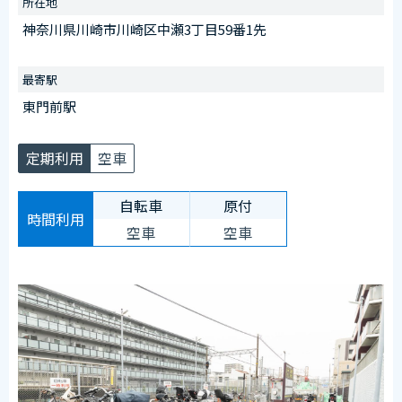
所在地
受付時間
神奈川県川崎市川崎区中瀬3丁目59番1先
午前6：30～午後8：00
※日曜を除く
最寄駅
【臨時ステッカー場所】
東門前駅
駅側管理室前に設置
定期利用
空車
自転車
原付
時間利用
空車
空車