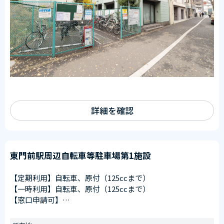
詳細を確認
東門前駅周辺自転車等駐車場第1施設
【定期利用】自転車、原付（125ccまで）
【一時利用】自転車、原付（125ccまで）
【窓口申請可】
申請窓口
川崎大師駅第1施設（川崎区大師駅前１丁目１８番２先）