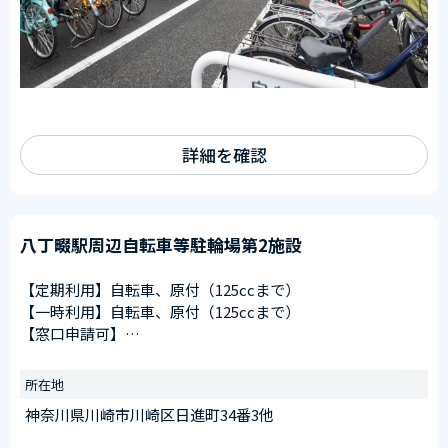
詳細を確認
八丁畷駅周辺自転車等駐輪場第2施設
【定期利用】自転車、原付（125ccまで）
【一時利用】自転車、原付（125ccまで）
【窓口申請可】
申請窓口
川崎駅東口第11施設（川崎区日進町28番1）
所在地
受付時間
神奈川県川崎市川崎区日進町34番3他
午前6：30～午後8：00
※日曜を除く