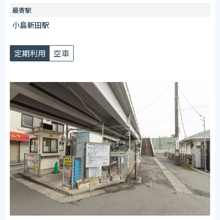
【臨時ステッカー場所】
最寄駅
管理室横に設置
小島新田駅
定期利用
空車