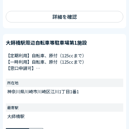
詳細を確認
大師橋駅周辺自転車等駐車場第1施設
【定期利用】自転車、原付（125ccまで）
【一時利用】自転車、原付（125ccまで）
【窓口申請可】
申請窓口
川崎大師駅第1施設（川崎区大師駅前１丁目１８番２先）
所在地
受付時間
神奈川県川崎市川崎区江川1丁目1番1
午前6：30～午後8：00
※日曜を除く
最寄駅
【臨時ステッカー場所】
大師橋駅
管理室側看板前に設置