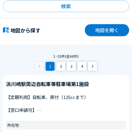
検索
地図から探す
地図を開く
1
~
20
件(全
68
件)
1
2
3
4
浜川崎駅周辺自転車等駐車場第1施設
【定期利用】自転車、原付（125ccまで）
【窓口申請可】
申請窓口
川崎駅東口第11施設（川崎区日進町28番1）
所在地
受付時間