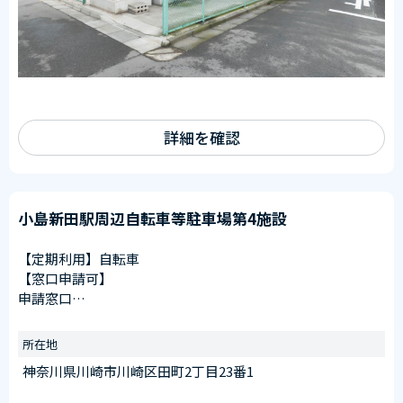
詳細を確認
小島新田駅周辺自転車等駐車場第4施設
【定期利用】自転車
【窓口申請可】
申請窓口
川崎大師駅第1施設（川崎区大師駅前１丁目１８番２先）
受付時間
所在地
午前6：30～午後8：00
神奈川県川崎市川崎区田町2丁目23番1
※日曜を除く